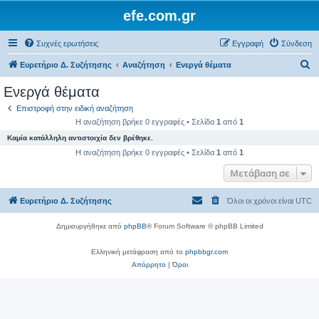
efe.com.gr
Συχνές ερωτήσεις
Εγγραφή
Σύνδεση
Α
Ευρετήριο Δ. Συζήτησης
Αναζήτηση
Ενεργά θέματα
ν
Ενεργά θέματα
α
Επιστροφή στην ειδική αναζήτηση
ζ
Η αναζήτηση βρήκε 0 εγγραφές • Σελίδα
1
από
1
ή
Καμία κατάλληλη αντιστοιχία δεν βρέθηκε.
τ
Η αναζήτηση βρήκε 0 εγγραφές • Σελίδα
1
από
1
η
Μετάβαση σε
σ
Ευρετήριο Δ. Συζήτησης
Όλοι οι χρόνοι είναι
UTC
η
Δημιουργήθηκε από
phpBB
® Forum Software © phpBB Limited
Ελληνική μετάφραση από το
phpbbgr.com
Απόρρητο
|
Όροι