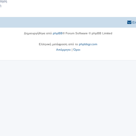
ήτηση
η
Επ
Δημιουργήθηκε από
phpBB
® Forum Software © phpBB Limited
Ελληνική μετάφραση από το
phpbbgr.com
Απόρρητο
|
Όροι