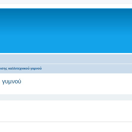
σης καλλιτεχνικού γυμνού
ύ γυμνού
 αναζήτηση