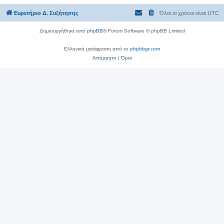
Ευρετήριο Δ. Συζήτησης
Όλοι οι χρόνοι είναι
UTC
Δημιουργήθηκε από
phpBB
® Forum Software © phpBB Limited
Ελληνική μετάφραση από το
phpbbgr.com
Απόρρητο
|
Όροι