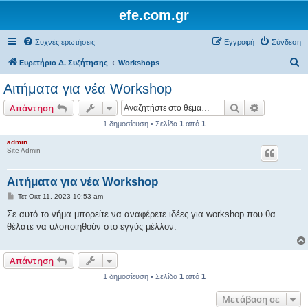
efe.com.gr
Συχνές ερωτήσεις
Εγγραφή
Σύνδεση
Α
Ευρετήριο Δ. Συζήτησης
Workshops
ν
Αιτήματα για νέα Workshop
α
Αναζήτηση
Ειδική ανα
Απάντηση
ζ
1 δημοσίευση • Σελίδα
1
από
1
ή
admin
τ
Site Admin
η
σ
Αιτήματα για νέα Workshop
η
Δ
Τετ Οκτ 11, 2023 10:53 am
η
μ
Σε αυτό το νήμα μπορείτε να αναφέρετε ιδέες για workshop που θα
ο
θέλατε να υλοποιηθούν στο εγγύς μέλλον.
σ
ί
ε
υ
Απάντηση
σ
η
1 δημοσίευση • Σελίδα
1
από
1
Μετάβαση σε